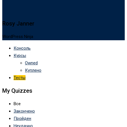
Rosy Janner
WordPress Ninja
Консоль
Курсы
Owned
Куплено
Тесты
My Quizzes
Все
Закончено
Пройден
Неудачно