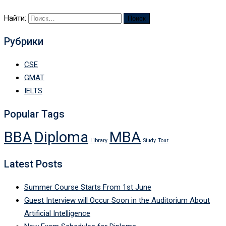
Найти:
Рубрики
CSE
GMAT
IELTS
Popular Tags
BBA
Diploma
MBA
Library
Study
Tour
Latest Posts
Summer Course Starts From 1st June
Guest Interview will Occur Soon in the Auditorium About
Artificial Intelligence