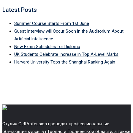
Latest Posts
Summer Course Starts From 1st June
Guest Interview will Occur Soon in the Auditorium About
Artificial Intelligence
New Exam Schedules for Diploma
UK Students Celebrate Increase in Top A-Level Marks
Harvard University Tops the Shanghai Ranking Again
Cтудия GetProfession проводит профессиональные
обучающие курсы в г.Гродно и Гродненской области, а также